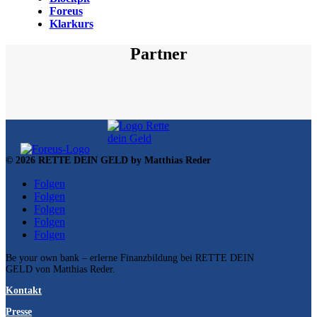
Foreus
Klarkurs
Partner
© 2026 RETTE DEIN GELD by Matthias Reder
Folgen
Folgen
Folgen
Folgen
Folgen
Be your own bank – erlerne Finanzbildung bei RETTE DEIN
GELD von Matthias Reder.
Kontakt
Presse