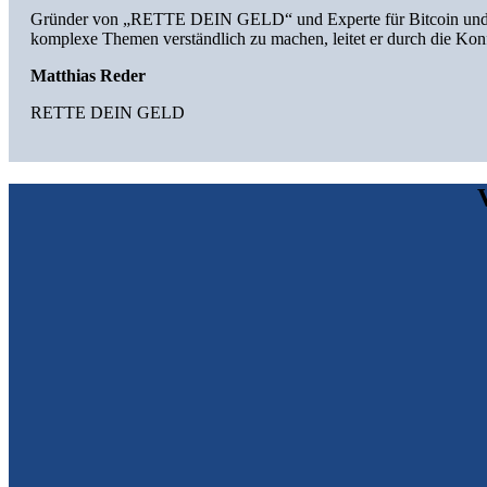
Gründer von „RETTE DEIN GELD“ und Experte für Bitcoin und Fi
komplexe Themen verständlich zu machen, leitet er durch die Kon
Matthias Reder
RETTE DEIN GELD