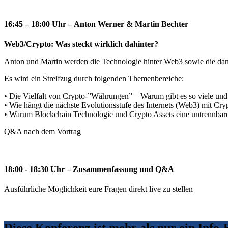
16:45 – 18:00 Uhr – Anton Werner & Martin Bechter
Web3/Crypto: Was steckt wirklich dahinter?
Anton und Martin werden die Technologie hinter Web3 sowie die damit
Es wird ein Streifzug durch folgenden Themenbereiche:
•⁠ ⁠Die Vielfalt von Crypto-”Währungen” – Warum gibt es so viele u
•⁠ ⁠Wie hängt die nächste Evolutionsstufe des Internets (Web3) mit C
•⁠ ⁠Warum Blockchain Technologie und Crypto Assets eine untrennbare
Q&A nach dem Vortrag
18:00 - 18:30 Uhr – Zusammenfassung und Q&A
Ausführliche Möglichkeit eure Fragen direkt live zu stellen
Diese Konferenz ist mehr als nur ein Info-