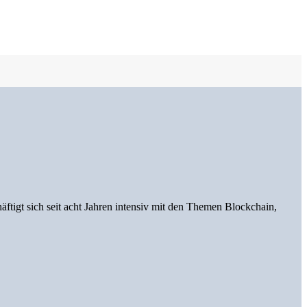
äftigt sich seit acht Jahren intensiv mit den Themen Blockchain,