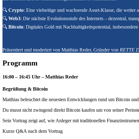
🔍
Crypto
: Eine vielseitige und wachsende Asset-Klasse, die weiter
🔍
Web3
: Die nächste Evolutionsstufe des Internets – dezentral, tra
🔍
Bitcoin
: Digitales Gold mit Nachhaltigkeitspotential, insbesonde
Präsentiert und moderiert von Matthias Reder, Gründer von
RETTE 
Programm
16:00 – 16:45 Uhr – Matthias Reder
Begrüßung & Bitcoin
Matthias beleuchtet die neuesten Entwicklungen rund um Bitcoin und g
Du musst nicht zwingend direkt Bitcoin kaufen um von seiner Preisste
Sein Vortrag zeigt auf, wie Anleger mit traditionellen Finanzinstrum
Kurze Q&A nach dem Vortrag