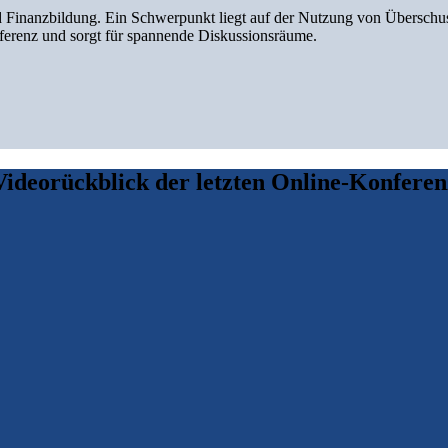
nanzbildung. Ein Schwerpunkt liegt auf der Nutzung von Überschuss
ferenz und sorgt für spannende Diskussionsräume.
Videorückblick der letzten Online-Konferen