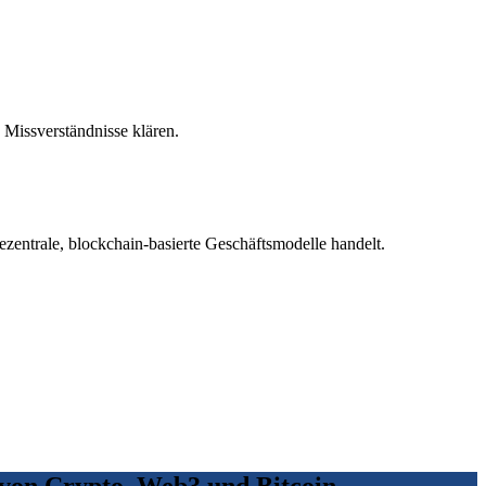
 Missverständnisse klären.
zentrale, blockchain-basierte Geschäftsmodelle handelt.
lt von Crypto, Web3 und Bitcoin