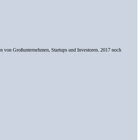
iven von Großunternehmen, Startups und Investoren. 2017 noch