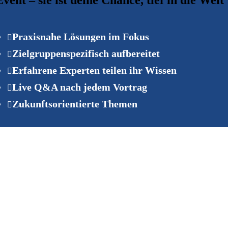
Praxisnahe Lösungen im Fokus

Zielgruppenspezifisch aufbereitet

Erfahrene Experten teilen ihr Wissen

Live Q&A nach jedem Vortrag

Zukunftsorientierte Themen
