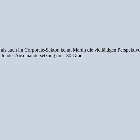
als auch im Corporate-Sektor, kennt Martin die vielfältigen Perspekt
greifender Auseinandersetzung um 180 Grad
.