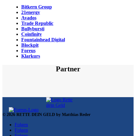
Bitkern Group
21energy
Avados
Trade Republic
Bullybursti
Coinfinity
Fountainhead Digital
Blockpit
Foreus
Klarkurs
Partner
© 2026 RETTE DEIN GELD by Matthias Reder
Folgen
Folgen
Folgen