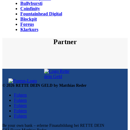
Bullybursti
Coinfinity
Fountainhead Digital
Blockpit
Foreus
Klarkurs
Partner
© 2026 RETTE DEIN GELD by Matthias Reder
Folgen
Folgen
Folgen
Folgen
Folgen
Be your own bank – erlerne Finanzbildung bei RETTE DEIN