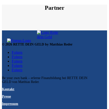
Partner
© 2026 RETTE DEIN GELD by Matthias Reder
Folgen
Folgen
Folgen
Folgen
Folgen
Be your own bank – erlerne Finanzbildung bei RETTE DEIN
GELD von Matthias Reder.
Kontakt
Presse
Impressum