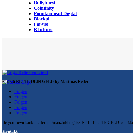
Bullybursti
Coinfinity
Fountainhead Digital
Blockpit
Foreus
Klarkurs
© 2026 RETTE DEIN GELD by Matthias Reder
Folgen
Folgen
Folgen
Folgen
Folgen
Be your own bank – erlerne Finanzbildung bei RETTE DEIN GELD von Matt
Kontakt