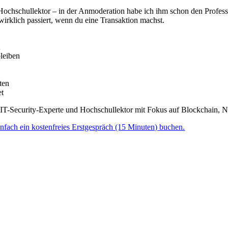
Hochschullektor – in der Anmoderation habe ich ihm schon den Professor
 wirklich passiert, wenn du eine Transaktion machst.
t
bleiben
ten
et
t IT-Security-Experte und Hochschullektor mit Fokus auf Blockchain, 
nfach ein kostenfreies Erstgespräch (15 Minuten) buchen.