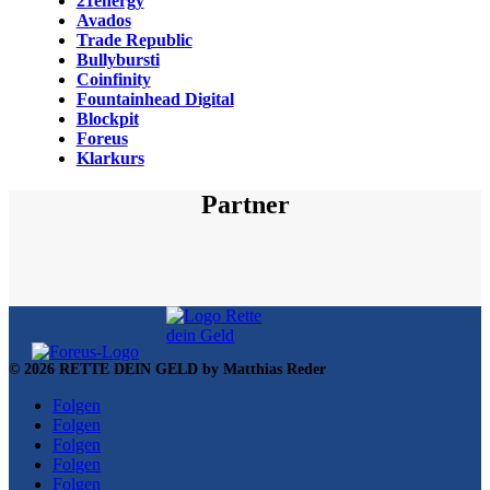
21energy
Avados
Trade Republic
Bullybursti
Coinfinity
Fountainhead Digital
Blockpit
Foreus
Klarkurs
Partner
© 2026 RETTE DEIN GELD by Matthias Reder
Folgen
Folgen
Folgen
Folgen
Folgen