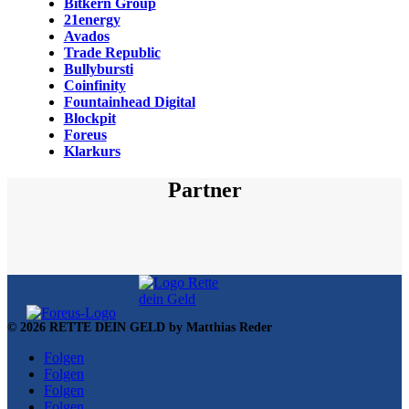
Bitkern Group
21energy
Avados
Trade Republic
Bullybursti
Coinfinity
Fountainhead Digital
Blockpit
Foreus
Klarkurs
Partner
© 2026 RETTE DEIN GELD by Matthias Reder
Folgen
Folgen
Folgen
Folgen