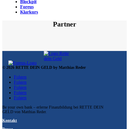
Blockpit
Foreus
Klarkurs
Partner
© 2026 RETTE DEIN GELD by Matthias Reder
Folgen
Folgen
Folgen
Folgen
Folgen
Be your own bank – erlerne Finanzbildung bei RETTE DEIN
GELD von Matthias Reder.
Kontakt